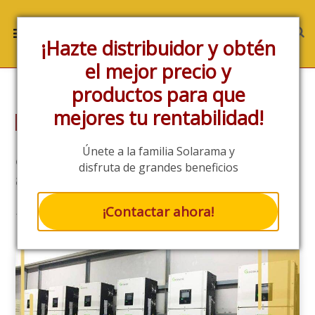
¡Hazte distribuidor y obtén
el mejor precio y
productos para que
mejores tu rentabilidad!
EMPRESARIAL
Únete
a la familia Solarama y
¿Porqué te recomendamos
disfruta de grandes beneficios
adquirir productos Growatt?
¡Contactar ahora!
5/5 - (3 VOTES)
7 MINS READ