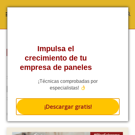
Impulsa el
TÉCNICA
crecimiento de tu
Interconexión de sistemas
empresa de paneles
solares con CFE: normativas
¡Técnicas comprobadas por
para instaladores de paneles
especialistas!
solares
¡Descargar gratis!
5/5 - (1 VOTE)
8 MINS READ