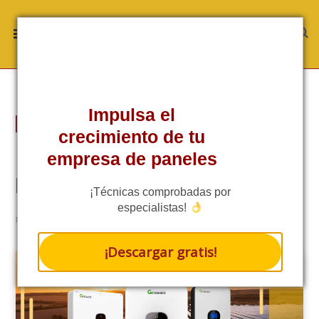
Impulsa el
TÉCNICA
crecimiento de tu
Inversores Growatt, entre los
empresa de paneles
primeros lugares en calidad
¡Técnicas comprobadas por
especialistas!
3.5/5 - (16 VOTES)
8 MINS READ
¡Descargar gratis!