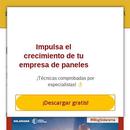
Impulsa el
EMPRESARIAL
crecimiento de tu
¿La radiación UV daña tus
empresa de paneles
paneles solares? Impacto real y
¡Técnicas comprobadas por
cómo prevenirlo
especialistas!
RATE THIS POST
7 MINS READ
¡Descargar gratis!