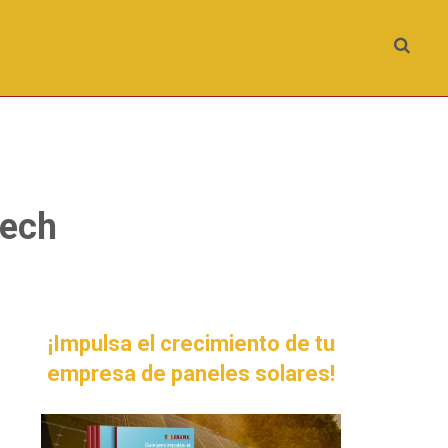
Tech
¡Impulsa el crecimiento de tu
empresa de paneles solares!