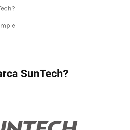
Tech?
umple
marca SunTech?