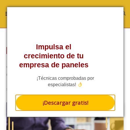
Impulsa el
TÉCNICA
crecimiento de tu
¿Cómo configurar el monitoreo
empresa de paneles
de inversores solares?
¡Técnicas comprobadas por
especialistas!
4.6/5 - (5 VOTES)
5 MINS READ
¡Descargar gratis!