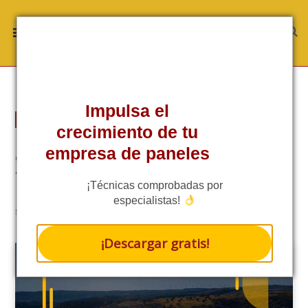
Impulsa el
TÉCNICA
crecimiento de tu
¿Qué son los parques
empresa de paneles
fotovoltaicos?
¡Técnicas comprobadas por
especialistas!
RATE THIS POST
5 MINS READ
¡Descargar gratis!