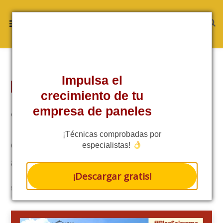
Impulsa el
TÉCNICA
crecimiento de tu
¿Por qué escoger las baterías
empresa de paneles
Pytes? Soluciones avanzadas y
¡Técnicas comprobadas por
escalables para el
especialistas!
almacenamiento de energía
¡Descargar gratis!
RATE THIS POST
5 MINS READ