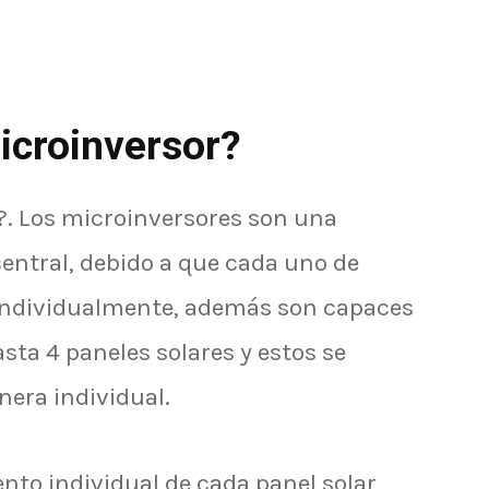
icroinversor?
?. Los microinversores son una
central, debido a que cada uno de
 individualmente, además son capaces
sta 4 paneles solares y estos se
era individual.
nto individual de cada panel solar