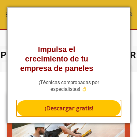
ROWSI
TAG
Impulsa el
POSICIÓN DEL SISTEMA SOLAR
crecimiento de tu
empresa de paneles
¡Técnicas comprobadas por
especialistas!
¡Descargar gratis!