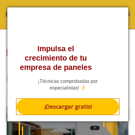
Impulsa el
TÉCNICA
crecimiento de tu
Baterías Solares Factores Clave
empresa de paneles
para Maximizar la Vida Útil
¡Técnicas comprobadas por
especialistas!
RATE THIS POST
6 MINS READ
¡Descargar gratis!