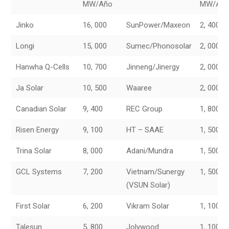
MW/Año
MW/Añ
Jinko
16, 000
SunPower/Maxeon
2, 400
Longi
15, 000
Sumec/Phonosolar
2, 000
Hanwha Q-Cells
10, 700
Jinneng/Jinergy
2, 000
Ja Solar
10, 500
Waaree
2, 000
Canadian Solar
9, 400
REC Group
1, 800
Risen Energy
9, 100
HT – SAAE
1, 500
Trina Solar
8, 000
Adani/Mundra
1, 500
GCL Systems
7, 200
Vietnam/Sunergy
1, 500
(VSUN Solar)
First Solar
6, 200
Vikram Solar
1, 100
Talesun
5, 800
Jolywood
1, 100