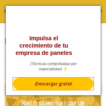
Impulsa el
EMPRESARIAL
crecimiento de tu
Paneles solares Tier 1: ¿Qué son
empresa de paneles
y por qué destacan?
¡Técnicas comprobadas por
especialistas!
5/5 - (2 VOTES)
6 MINS READ
¡Descargar gratis!