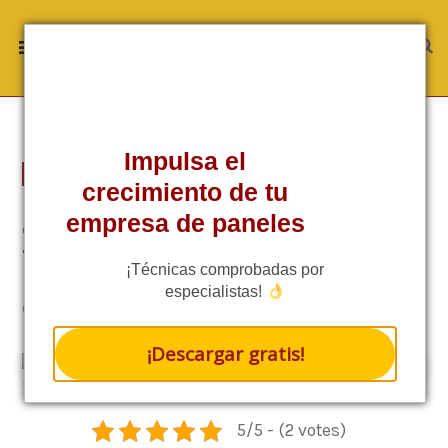
Impulsa el
EMPRESARIAL
crecimiento de tu
¿Qué es la energía solar y cómo
empresa de paneles
funciona?
¡Técnicas comprobadas por
especialistas!
5/5 - (2 VOTES)
6 MINS READ
¡Descargar gratis!
5/5 - (2 votes)