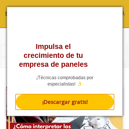
ROWSI
TAG
Impulsa el
DATOS DE UN INVERSOR
crecimiento de tu
empresa de paneles
¡Técnicas comprobadas por
especialistas!
¡Descargar gratis!