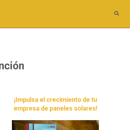
unción
¡Impulsa el crecimiento de tu
empresa de paneles solares!