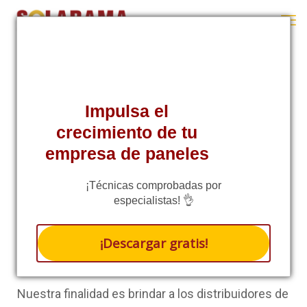
Impulsa el
¿Quieres ser parte del equipo
crecimiento de tu
de Solarama?
empresa de paneles
Aplica a nuestra bolsa de trabajo Solarama y
¡Técnicas comprobadas por
convéncete de porque somos la mejor opción
especialistas! 👌
para tu crecimiento. Llevamos más de 4 años de
¡Descargar gratis!
experiencia siendo una marca consolidada como
proveedor de paneles solares en México.
Nuestra finalidad es brindar a los distribuidores de