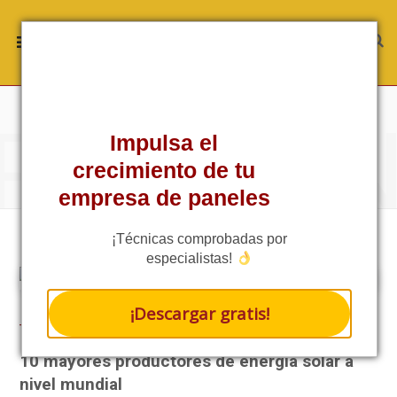
ROWSI
TAG
Impulsa el
ENERGÍA SOLAR
crecimiento de tu
empresa de paneles
¡Técnicas comprobadas por
especialistas!
¡Descargar gratis!
TÉCNICA
10 mayores productores de energía solar a
nivel mundial